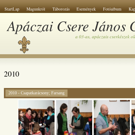
StartLap
Magunkról
Táborozás
Események
Fotóalbum
Kap
Apáczai Csere János C
a 03-as, apáczais cserkészek o
2010
2010 - Csapatkarácsony; Farsang