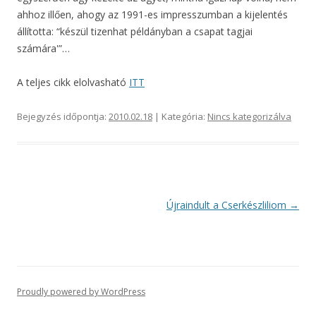
ahhoz illően, ahogy az 1991-es impresszumban a kijelentés
állította: “készül tizenhat példányban a csapat tagjai
számára'”…
A teljes cikk elolvasható
ITT
Bejegyzés időpontja:
2010.02.18
| Kategória:
Nincs kategorizálva
Bejegyzés
Újraindult a Cserkészliliom
→
navigáció
Proudly powered by WordPress