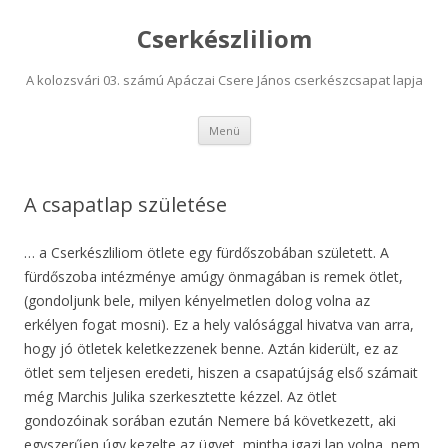
Cserkészliliom
A kolozsvári 03. számú Apáczai Csere János cserkészcsapat lapja
Kilépés
Menü
a
tartalomba
A csapatlap születése
… a Cserkészliliom ötlete egy fürdőszobában született. A
fürdőszoba intézménye amúgy önmagában is remek ötlet,
(gondoljunk bele, milyen kényelmetlen dolog volna az
erkélyen fogat mosni). Ez a hely valósággal hivatva van arra,
hogy jó ötletek keletkezzenek benne. Aztán kiderült, ez az
ötlet sem teljesen eredeti, hiszen a csapatújság első számait
még Marchis Julika szerkesztette kézzel. Az ötlet
gondozóinak sorában ezután Nemere bá következett, aki
egyszerűen úgy kezelte az ügyet, mintha igazi lap volna, nem